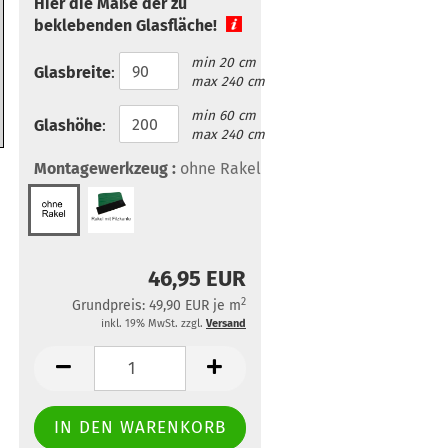
Hier die Maße der zu
beklebenden Glasfläche!
min 20 cm
Glasbreite
:
max 240 cm
min 60 cm
Glashöhe
:
max 240 cm
Montagewerkzeug :
ohne Rakel
46,95 EUR
2
Grundpreis: 49,90 EUR je m
inkl. 19% MwSt. zzgl.
Versand