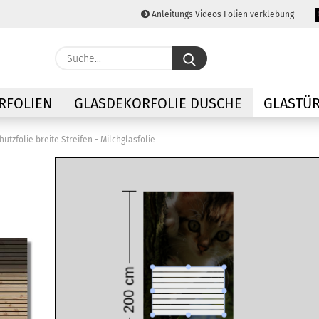
Anleitungs Videos Folien verklebung
Lieferland
Suche...
E-M
RFOLIEN
GLASDEKORFOLIE DUSCHE
GLASTÜR
Pas
hutzfolie breite Streifen - Milchglasfolie
Konto
Passw