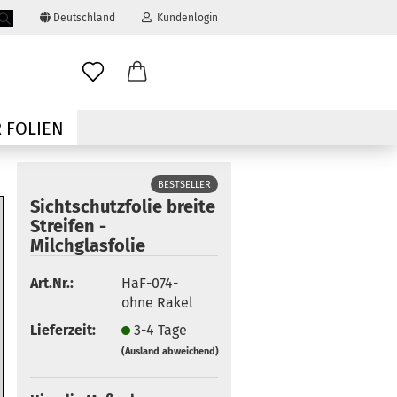
Deutschland
Kundenlogin
Suche...
ail
 FOLIEN
swort
BESTSELLER
Sichtschutzfolie breite
Streifen -
Milchglasfolie
 erstellen
Art.Nr.:
HaF-074-
ohne Rakel
ort vergessen?
Lieferzeit:
3-4 Tage
(Ausland abweichend)