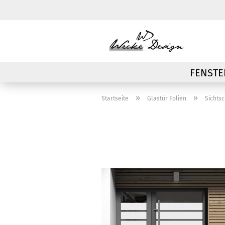
FENSTE
»
»
Startseite
Glastür Folien
Sichtsc