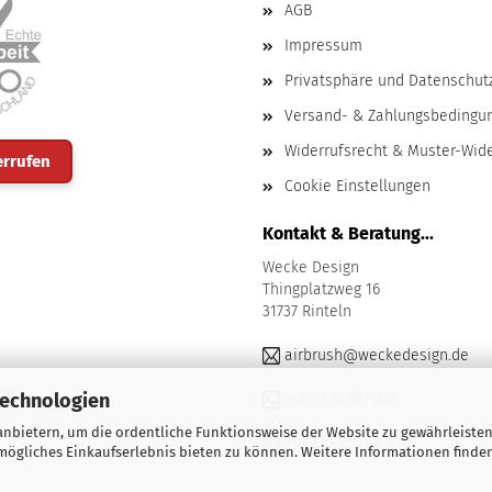
AGB
Impressum
Privatsphäre und Datenschut
Versand- & Zahlungsbedingu
Widerrufsrecht & Muster-Wid
errufen
Cookie Einstellungen
Kontakt & Beratung...
Wecke Design
Thingplatzweg 16
31737 Rinteln
airbrush@weckedesign.de
nd
Technologien
+49 57 51 957 326
nbietern, um die ordentliche Funktionsweise der Website zu gewährleisten
+49 170 736 88 81
ögliches Einkaufserlebnis bieten zu können. Weitere Informationen finden