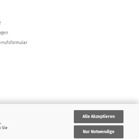
z
ngen
errufsformular
Alle Akzeptieren
,
 Sie
Nur Notwendige