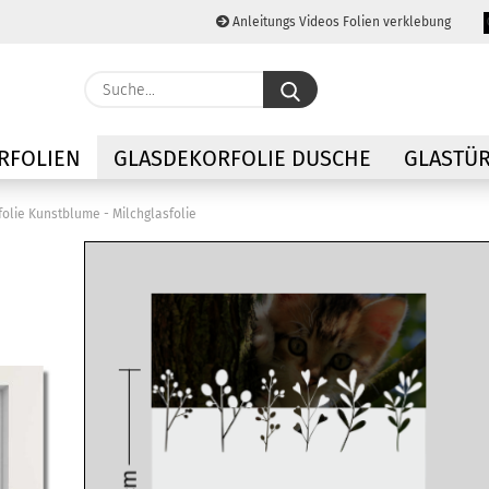
Anleitungs Videos Folien verklebung
Lieferland
Suche...
E-M
RFOLIEN
GLASDEKORFOLIE DUSCHE
GLASTÜR
Pas
folie Kunstblume - Milchglasfolie
Konto
Passw