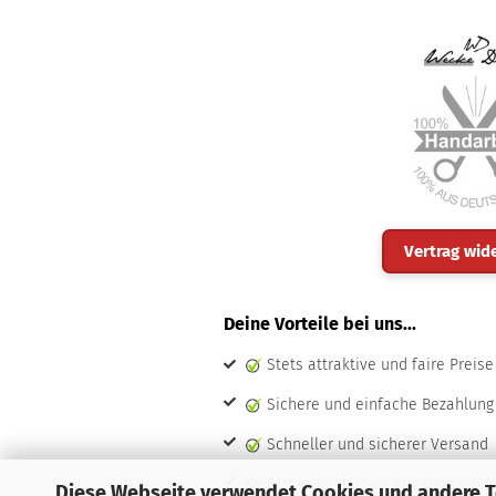
Vertrag wid
Deine Vorteile bei uns...
Stets attraktive und faire Preise
Sichere und einfache Bezahlung
Schneller und sicherer Versand
Echte Handarbeit aus Deutschla
Diese Webseite verwendet Cookies und andere 