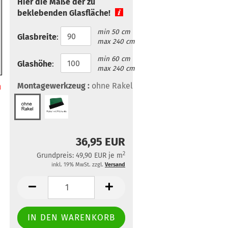
Hier die Maße der zu
beklebenden Glasfläche!
min 50 cm
Glasbreite
:
max 240 cm
min 60 cm
Glashöhe
:
max 240 cm
h
Montagewerkzeug :
ohne Rakel
36,95 EUR
2
Grundpreis: 49,90 EUR je m
inkl. 19% MwSt. zzgl.
Versand