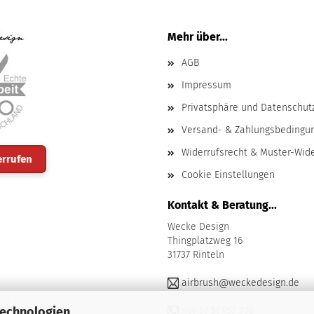
Mehr über...
AGB
Impressum
Privatsphäre und Datenschut
Versand- & Zahlungsbedingu
Widerrufsrecht & Muster-Wid
errufen
Cookie Einstellungen
Kontakt & Beratung...
Wecke Design
Thingplatzweg 16
31737 Rinteln
airbrush@weckedesign.de
nd
Technologien
+49 57 51 957 326