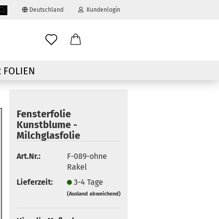
Deutschland
Kundenlogin
Suche...
ail
 FOLIEN
swort
Fensterfolie
Kunstblume -
Milchglasfolie
 erstellen
Art.Nr.:
F-089-ohne
Rakel
ort vergessen?
Lieferzeit:
3-4 Tage
(Ausland abweichend)