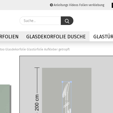
Anleitungs Videos Folien verklebung
Lieferland
Suche...
E-M
RFOLIEN
GLASDEKORFOLIE DUSCHE
GLASTÜR
Pas
too Glasdekorfolie Glastürfolie Aufkleber getropft
Konto
Passw