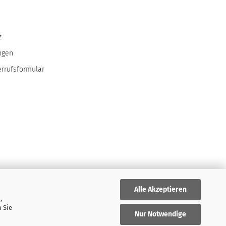
z
ngen
errufsformular
Alle Akzeptieren
,
 Sie
Nur Notwendige