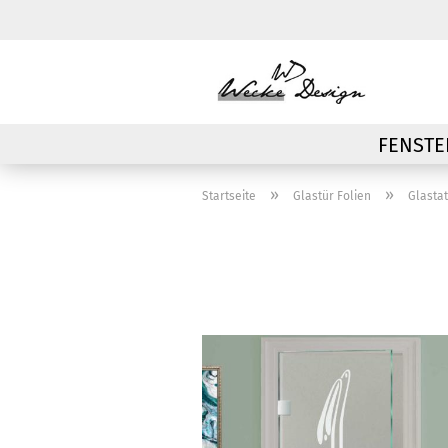
FENSTE
»
»
Startseite
Glastür Folien
Glastat