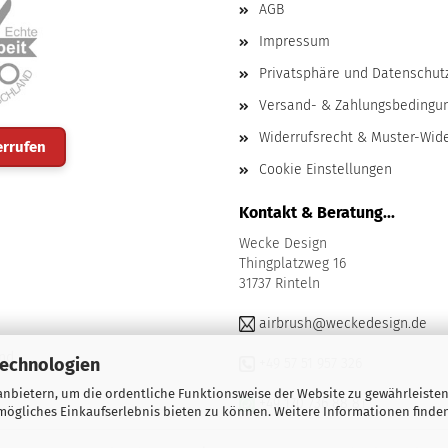
AGB
Impressum
Privatsphäre und Datenschut
Versand- & Zahlungsbedingu
Widerrufsrecht & Muster-Wid
errufen
Cookie Einstellungen
Kontakt & Beratung...
Wecke Design
Thingplatzweg 16
31737 Rinteln
airbrush@weckedesign.de
nd
Technologien
+49 57 51 957 326
nbietern, um die ordentliche Funktionsweise der Website zu gewährleisten
+49 170 736 88 81
ögliches Einkaufserlebnis bieten zu können. Weitere Informationen finden