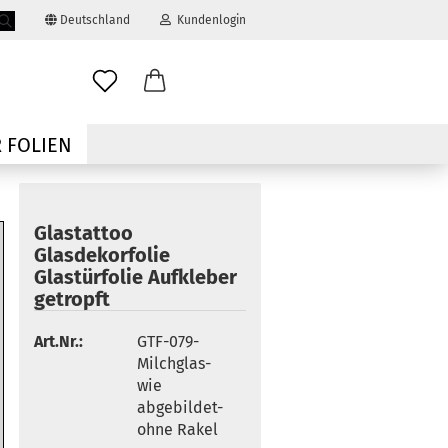
Deutschland
Kundenlogin
Suche...
ail
 FOLIEN
swort
Glastattoo
Glasdekorfolie
Glastürfolie Aufkleber
getropft
 erstellen
Art.Nr.:
GTF-079-
ort vergessen?
Milchglas-
wie
abgebildet-
ohne Rakel