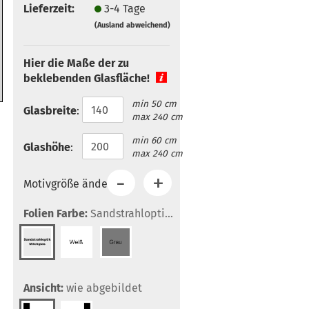
Lieferzeit:
3-4 Tage
(Ausland abweichend)
Hier die Maße der zu
beklebenden Glasfläche!
min 50 cm
Glasbreite
:
max 240 cm
min 60 cm
Glashöhe
:
max 240 cm
Motivgröße ändern:
Folien Farbe:
Sandstrahloptik/Milchglas
Ansicht:
wie abgebildet