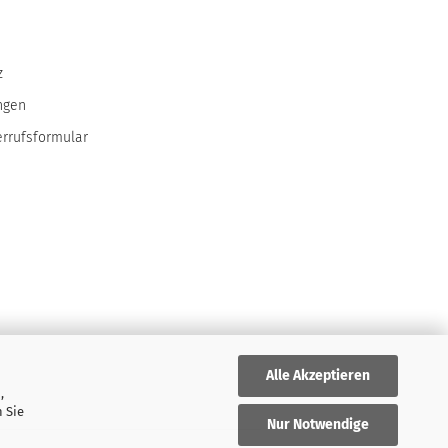
z
ngen
errufsformular
Alle Akzeptieren
,
 Sie
Nur Notwendige