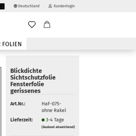
Deutschland
Kundenlogin
Suche...
ail
 FOLIEN
swort
Blickdichte
Sichtschutzfolie
Fensterfolie
gerissenes
 erstellen
Art.Nr.:
HaF-075-
ort vergessen?
ohne Rakel
Lieferzeit:
3-4 Tage
(Ausland abweichend)