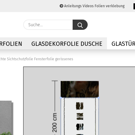
Anleitungs Videos Folien verklebung
Lieferland
Suche...
E-M
RFOLIEN
GLASDEKORFOLIE DUSCHE
GLASTÜR
Pas
chte Sichtschutzfolie Fensterfolie gerissenes
Konto
Passw