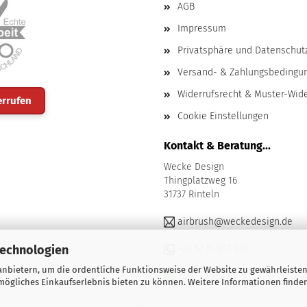
AGB
Impressum
Privatsphäre und Datenschut
Versand- & Zahlungsbedingu
Widerrufsrecht & Muster-Wid
errufen
Cookie Einstellungen
Kontakt & Beratung...
Wecke Design
Thingplatzweg 16
31737 Rinteln
airbrush@weckedesign.de
nd
Technologien
+49 57 51 957 326
nbietern, um die ordentliche Funktionsweise der Website zu gewährleisten
+49 170 736 88 81
ögliches Einkaufserlebnis bieten zu können. Weitere Informationen finden