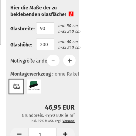
Hier die Maße der zu
beklebenden Glasfläche!
min 50 cm
Glasbreite
:
max 240 cm
min 60 cm
Glashöhe
:
max 240 cm
Motivgröße ändern:
Montagewerkzeug :
ohne Rakel
46,95 EUR
2
Grundpreis: 49,90 EUR je m
inkl. 19% MwSt. zzgl.
Versand