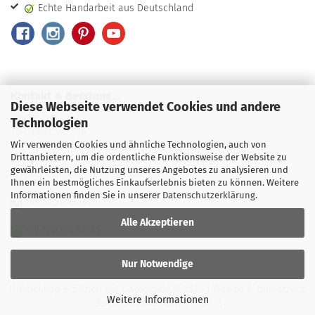
Echte Handarbeit aus Deutschland
Kontakt & Beratung...
Diese Webseite verwendet Cookies und andere
Wecke Design
Technologien
Thingplatzweg 16
Wir verwenden Cookies und ähnliche Technologien, auch von
31737 Rinteln
Drittanbietern, um die ordentliche Funktionsweise der Website zu
gewährleisten, die Nutzung unseres Angebotes zu analysieren und
airbrush@weckedesign.de
Ihnen ein bestmögliches Einkaufserlebnis bieten zu können. Weitere
Informationen finden Sie in unserer
Datenschutzerklärung
.
+49 57 51 957 326
Alle Akzeptieren
+49 170 736 88 81
Nur Notwendige
Onlineshop eröffnen
mit Gambio.de © 2025 | Design & Umsetzung
Weitere Informationen
durch
Gambio-Tuning
© 2025