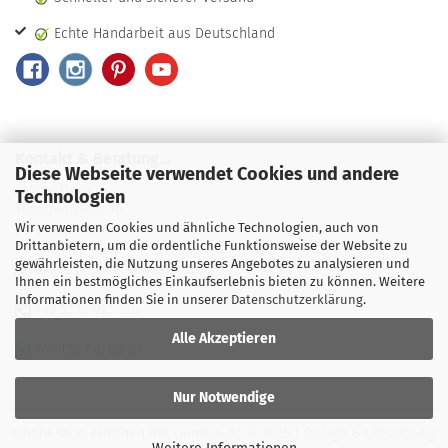
Echte Handarbeit aus Deutschland
Kontakt & Beratung...
Diese Webseite verwendet Cookies und andere
Wecke Design
Technologien
Thingplatzweg 16
Wir verwenden Cookies und ähnliche Technologien, auch von
31737 Rinteln
Drittanbietern, um die ordentliche Funktionsweise der Website zu
gewährleisten, die Nutzung unseres Angebotes zu analysieren und
airbrush@weckedesign.de
Ihnen ein bestmögliches Einkaufserlebnis bieten zu können. Weitere
Informationen finden Sie in unserer
Datenschutzerklärung
.
+49 57 51 957 326
Alle Akzeptieren
+49 170 736 88 81
Nur Notwendige
Onlineshop eröffnen
mit Gambio.de © 2025 | Design & Umsetzung