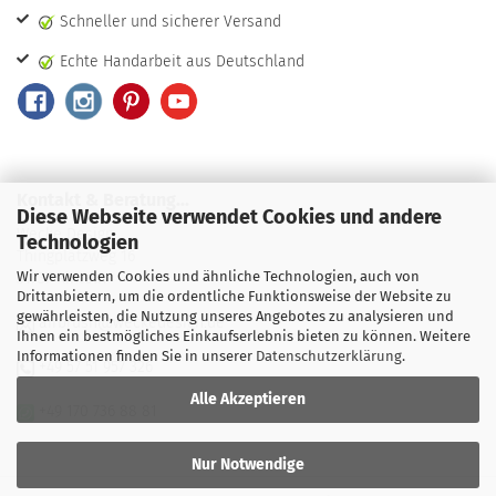
Schneller und sicherer Versand
Echte Handarbeit aus Deutschland
Kontakt & Beratung...
Diese Webseite verwendet Cookies und andere
Wecke Design
Technologien
Thingplatzweg 16
Wir verwenden Cookies und ähnliche Technologien, auch von
31737 Rinteln
Drittanbietern, um die ordentliche Funktionsweise der Website zu
gewährleisten, die Nutzung unseres Angebotes zu analysieren und
airbrush@weckedesign.de
Ihnen ein bestmögliches Einkaufserlebnis bieten zu können. Weitere
Informationen finden Sie in unserer
Datenschutzerklärung
.
+49 57 51 957 326
Alle Akzeptieren
+49 170 736 88 81
Nur Notwendige