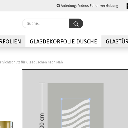
Anleitungs Videos Folien verklebung
Lieferland
Suche...
E-M
RFOLIEN
GLASDEKORFOLIE DUSCHE
GLASTÜR
Pas
r Sichtschutz für Glasduschen nach Maß
Konto
Passw