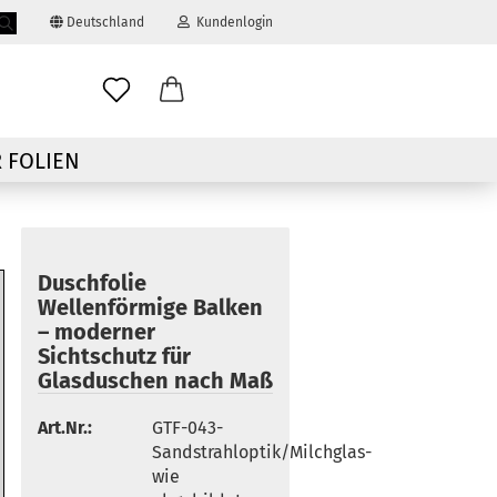
Deutschland
Kundenlogin
Suche...
ail
 FOLIEN
swort
Duschfolie
Wellenförmige Balken
– moderner
 erstellen
Sichtschutz für
Glasduschen nach Maß
ort vergessen?
Art.Nr.:
GTF-043-
Sandstrahloptik/Milchglas-
wie