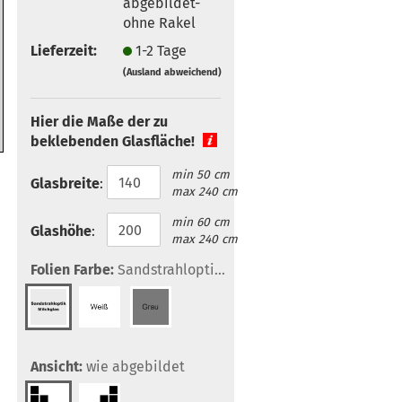
abgebildet-
ohne Rakel
Lieferzeit:
1-2 Tage
(Ausland abweichend)
Hier die Maße der zu
beklebenden Glasfläche!
min 50 cm
Glasbreite
:
max 240 cm
min 60 cm
Glashöhe
:
max 240 cm
Folien Farbe:
Sandstrahloptik/Milchglas
Ansicht:
wie abgebildet