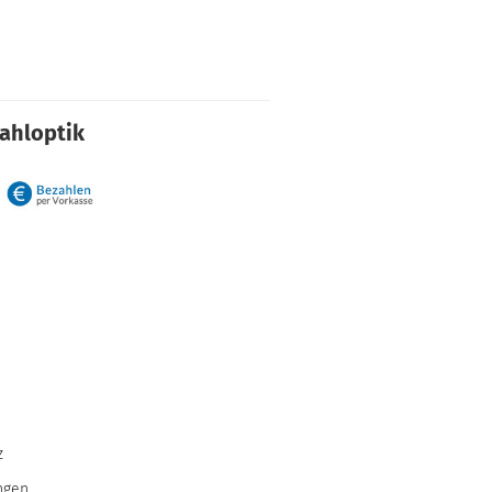
rahloptik
z
ngen