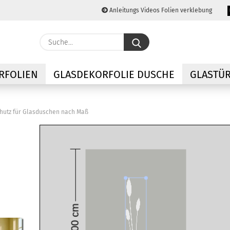
Anleitungs Videos Folien verklebung
Lieferland
Suche...
E-M
RFOLIEN
GLASDEKORFOLIE DUSCHE
GLASTÜR
Pas
schutz für Glasduschen nach Maß
Konto
Passw