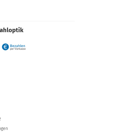
rahloptik
z
ngen