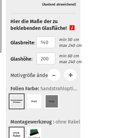
(Ausland abweichend)
Hier die Maße der zu
beklebenden Glasfläche!
min 50 cm
Glasbreite
:
max 240 cm
min 60 cm
Glashöhe
:
max 240 cm
Motivgröße ändern:
Folien Farbe:
Sandstrahloptik/Milchglas
Montagewerkzeug :
ohne Rakel