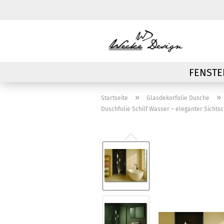
FENSTE
»
»
Startseite
Glasdekorfolie Dusche
Duschfolie Schilf Wasser – eleganter Sicht