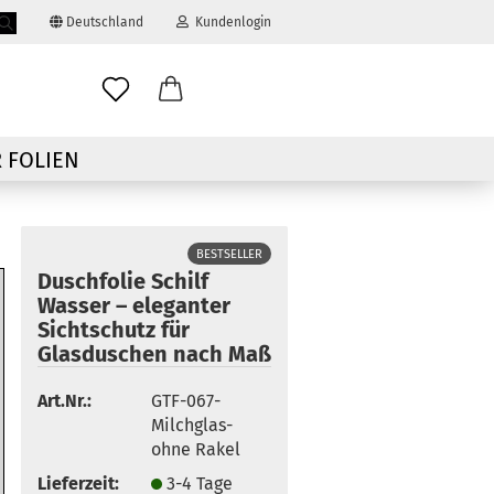
Deutschland
Kundenlogin
Suche...
ail
 FOLIEN
swort
BESTSELLER
Duschfolie Schilf
Wasser – eleganter
Sichtschutz für
 erstellen
Glasduschen nach Maß
ort vergessen?
Art.Nr.:
GTF-067-
Milchglas-
ohne Rakel
Lieferzeit:
3-4 Tage