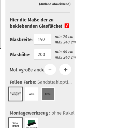
(Ausland abweichend)
Hier die Maße der zu
beklebenden Glasfläche!
min 20 cm
Glasbreite
:
max 240 cm
min 60 cm
Glashöhe
:
max 240 cm
Motivgröße ändern:
Folien Farbe:
Sandstrahloptik/Milchglas
Montagewerkzeug :
ohne Rakel