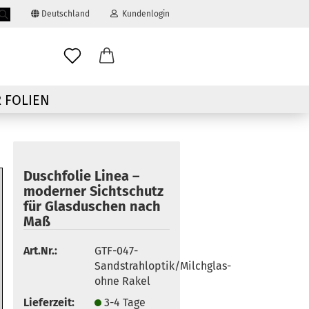
Deutschland
Kundenlogin
Suche...
ail
 FOLIEN
swort
Duschfolie Linea –
moderner Sichtschutz
für Glasduschen nach
 erstellen
Maß
ort vergessen?
Art.Nr.:
GTF-047-
Sandstrahloptik/Milchglas-
ohne Rakel
Lieferzeit:
3-4 Tage