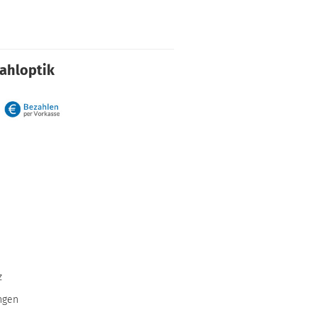
rahloptik
z
ngen