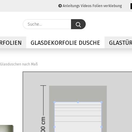
Anleitungs Videos Folien verklebung
Lieferland
Suche...
E-M
RFOLIEN
GLASDEKORFOLIE DUSCHE
GLASTÜR
Pas
r Glasduschen nach Maß
Konto
Passw