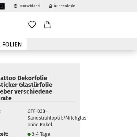
Deutschland
Kundenlogin
Suche...
ail
 FOLIEN
swort
tattoo Dekorfolie
ticker Glastürfolie
leber verschiedene
 erstellen
rate
ort vergessen?
:
GTF-038-
Sandstrahloptik/Milchglas-
ohne Rakel
eit:
3-4 Tage