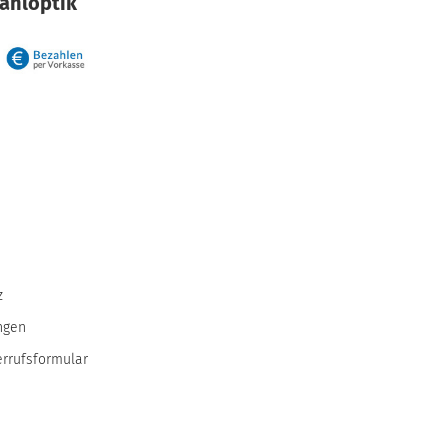
rahloptik
z
ngen
errufsformular