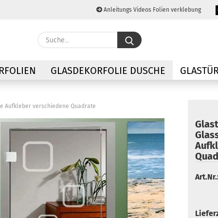
Anleitungs Videos Folien verklebung
Lieferland
Suche...
E-M
RFOLIEN
GLASDEKORFOLIE DUSCHE
GLASTÜR
Pas
lie Aufkleber verschiedene Quadrate
Glas
Glass
Aufk
Konto
Quad
Passw
Art.Nr.
Lieferz