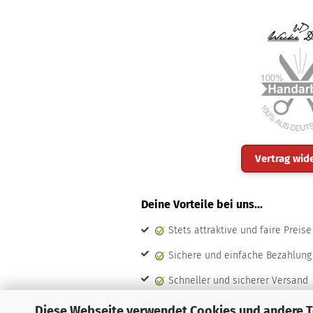
Vertrag wid
Deine Vorteile bei uns...
Stets attraktive und faire Preise
Sichere und einfache Bezahlung
Schneller und sicherer Versand
Echte Handarbeit aus Deutschla
Diese Webseite verwendet Cookies und andere 