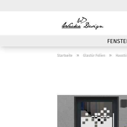
FENSTE
»
»
Startseite
Glastür Folien
Haustür