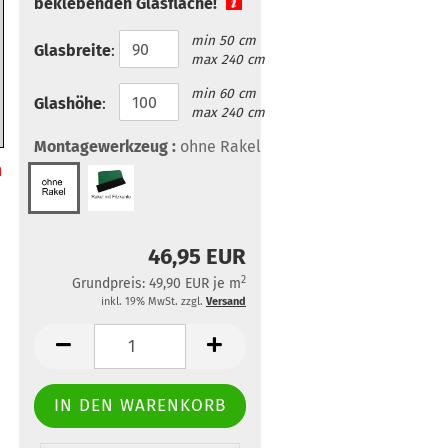
beklebenden Glasfläche!
min 50 cm
Glasbreite
:
max 240 cm
min 60 cm
Glashöhe
:
max 240 cm
Montagewerkzeug :
ohne Rakel
h
46,95 EUR
2
Grundpreis: 49,90 EUR je m
inkl. 19% MwSt. zzgl.
Versand