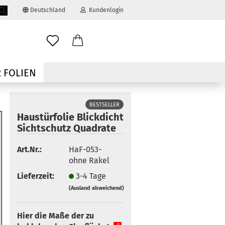
Deutschland
Kundenlogin
Suche...
ail
 FOLIEN
swort
BESTSELLER
Haustürfolie Blickdicht
Sichtschutz Quadrate
Art.Nr.:
HaF-053-
 erstellen
ohne Rakel
ort vergessen?
Lieferzeit:
3-4 Tage
(Ausland abweichend)
Hier die Maße der zu