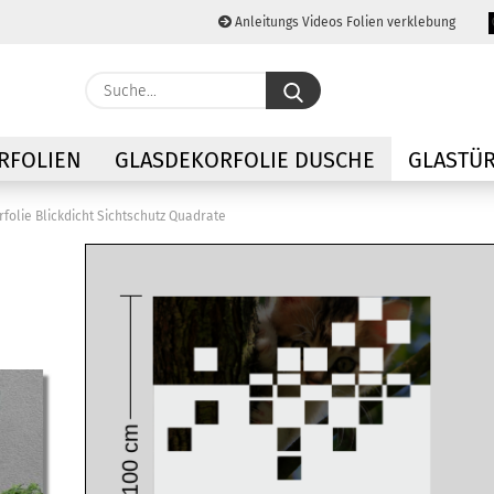
Anleitungs Videos Folien verklebung
Lieferland
Suche...
E-M
RFOLIEN
GLASDEKORFOLIE DUSCHE
GLASTÜR
Pas
folie Blickdicht Sichtschutz Quadrate
Konto
Passw