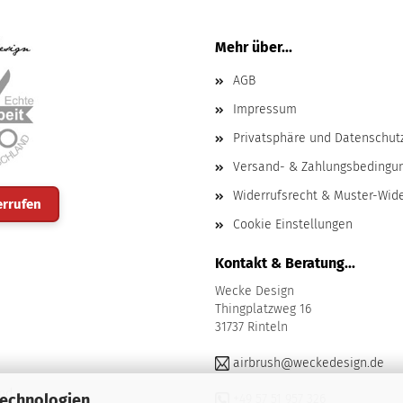
Mehr über...
AGB
Impressum
Privatsphäre und Datenschut
Versand- & Zahlungsbedingu
Widerrufsrecht & Muster-Wid
errufen
Cookie Einstellungen
Kontakt & Beratung...
Wecke Design
Thingplatzweg 16
31737 Rinteln
airbrush@weckedesign.de
nd
Technologien
+49 57 51 957 326