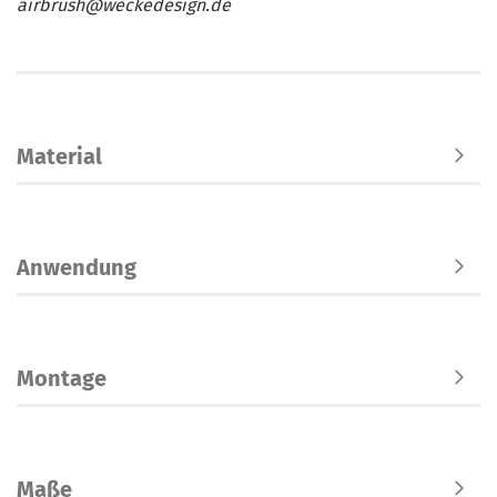
airbrush@weckedesign.de
Material
Anwendung
Montage
Maße