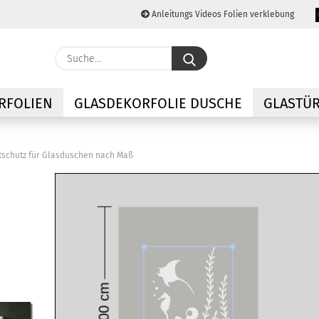
Anleitungs Videos Folien verklebung
Lieferland
Suche...
E-M
RFOLIEN
GLASDEKORFOLIE DUSCHE
GLASTÜR
Pas
htschutz für Glasduschen nach Maß
Konto
Passw