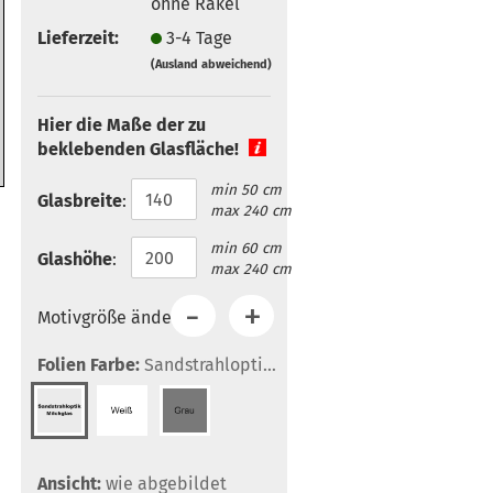
ohne Rakel
Lieferzeit:
3-4 Tage
(Ausland abweichend)
Hier die Maße der zu
beklebenden Glasfläche!
min 50 cm
Glasbreite
:
max 240 cm
min 60 cm
Glashöhe
:
max 240 cm
Motivgröße ändern:
Folien Farbe:
Sandstrahloptik/Milchglas
Ansicht:
wie abgebildet