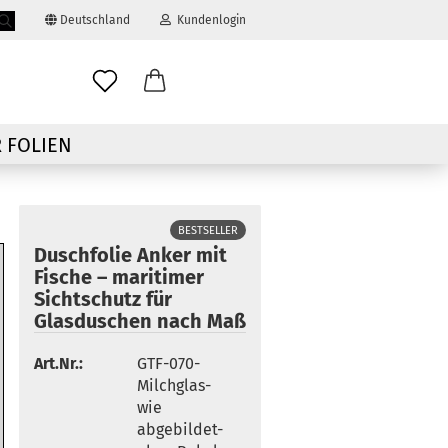
Deutschland
Kundenlogin
Suche...
ail
 FOLIEN
swort
BESTSELLER
Duschfolie Anker mit
Fische – maritimer
Sichtschutz für
 erstellen
Glasduschen nach Maß
ort vergessen?
Art.Nr.:
GTF-070-
Milchglas-
wie
abgebildet-