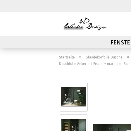
FENSTE
»
»
Startseite
Glasdekorfolie Dusche
Duschfolie Anker mit Fische – maritimer Sic