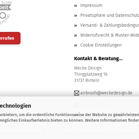
Impressum
Privatsphäre und Datenschut
Versand- & Zahlungsbedingu
Widerrufsrecht & Muster-Wid
errufen
Cookie Einstellungen
Kontakt & Beratung...
Wecke Design
Thingplatzweg 16
31737 Rinteln
airbrush@weckedesign.de
nd
Technologien
+49 57 51 957 326
nbietern, um die ordentliche Funktionsweise der Website zu gewährleisten
+49 170 736 88 81
ögliches Einkaufserlebnis bieten zu können. Weitere Informationen finden
eröffnen
mit Gambio.de © 2025 | Design & Umsetzung durch
Gambio-T