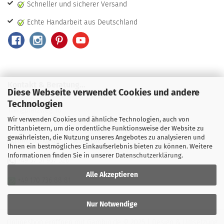
Schneller und sicherer Versand
Echte Handarbeit aus Deutschland
Kontakt & Beratung...
Diese Webseite verwendet Cookies und andere
Wecke Design
Technologien
Thingplatzweg 16
Wir verwenden Cookies und ähnliche Technologien, auch von
31737 Rinteln
Drittanbietern, um die ordentliche Funktionsweise der Website zu
gewährleisten, die Nutzung unseres Angebotes zu analysieren und
airbrush@weckedesign.de
Ihnen ein bestmögliches Einkaufserlebnis bieten zu können. Weitere
Informationen finden Sie in unserer
Datenschutzerklärung
.
+49 57 51 957 326
Alle Akzeptieren
+49 170 736 88 81
Nur Notwendige
Onlineshop eröffnen
mit Gambio.de © 2025 | Design & Umsetzung